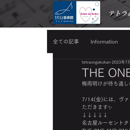
テトラ
全ての記事
Information
tetraongakukan
2023年7
わらべうたベビーマッサー
THE ON
梅雨明けが待ち遠し
スキンケア・メイク
7/14(金)には
ただきます✨️
↓↓↓↓↓
名古屋ルーセントタ