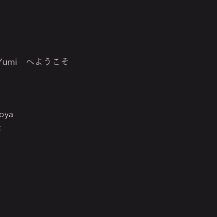
umi　へようこそ
oya
t