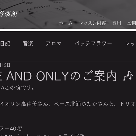
音楽館
ホーム
レッスン内容
費用
お
日記
音楽
アロマ
バッチフラワー
レッ
月12日
ジ
『美・音活』makoto kamata (VISAGE) 鎌田顔分
E AND ONLYのご案内 🎶
いこの頃です。
、ヴァイオリン高由美さん、ベース北浦ゆたかさんと、トリ
ワー40階