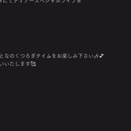
 ONLYにてディナースペシャルライブ🥂
となのくつろぎタイムをお楽しみ下さい🎶💕
いいたします🥰