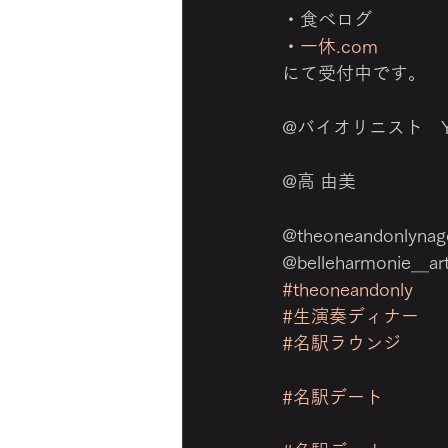
・食べログ
・
一休.com
にて受付中です。
@バイオリニスト　Y
@高 由美 
@theoneandonlynag
@belleharmonie＿ar
#theoneandonly
#生演奏ディナー
#名駅ラウンジ
#名駅デート