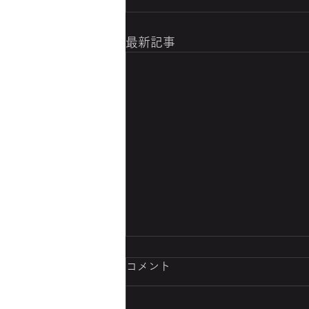
最新記事
THE ONE AND ONLY
コメント
連日の暑さを忘れて…素敵な夜景