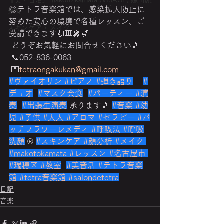
『美・音活』makoto kamata (VISAGE) 鎌田顔
◎テトラ音楽館では、感染拡大防止に
分析
努めた安心の環境で各種レッスン、ご
スキンケア・メイク
受講できます🎻🎹🎤🎷
 どうぞお気軽にお問合せください🎵
 📞052-836-0063
 💌
tetraongakukan@gmail.com
#ヴァイオリン
#ピアノ
#弾き語り
#
デュオ
#マスク会食
#パーティー
#演
奏
#出張生演奏
 承ります🎵 
#音楽
#幼
児
#子供
#大人
#アロマ
#セラピー
#バ
ッチフラワーレメディ
#呼吸法
#呼吸
洗顔
 ®️ 
#スキンケア
#顔分析
#メイク
#makotokamata
#レッスン
#名古屋市
#瑞穂区
#教室
#美音活
#テトラ音楽
館
#tetra音楽館
#salondetetra
日記
音楽