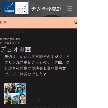
テトラ音楽館
記事
全ての記事
tetraongakukan
全ての記事
2022年4月11日
デュオ🎻🎹
Information
先週は、いいお天気続きの中🎻ヴァイ
日記
オリン浅井由紀さんとのデュオ🎹、久
音楽
しぶりの岐阜での演奏も良い景色🌸
で、プチ旅気分でした🎵
アロマ
バッチフラワー
レッスン
わらべうたベビーマッサージ