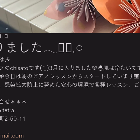
月1日
した𓂃❁⃘𓈒𓏸
🎶
chisatoです( ¨̮ )3月に入りました🌸🐣風は冷た
今日は朝のピアノレッスンからスタートしています🎹 ̖́
、感染拡大防止に努めた安心の環境で各種レッスン、ご
合せ＊＊＊ 
tetra 
-50-11 
gmail.com