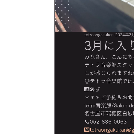
tetraongakukan
2024年3
3月に入りま
みなさん、こんにちは
テトラ音楽館スタッフの
しが感じられますね
◎テトラ音楽館では
🎹🎤🎷 
＊＊＊ご予約＆お問
tetra音楽館/Salon de 
名古屋市瑞穂区白砂町2
📞052-836-0063 
💌tetraongakukan@