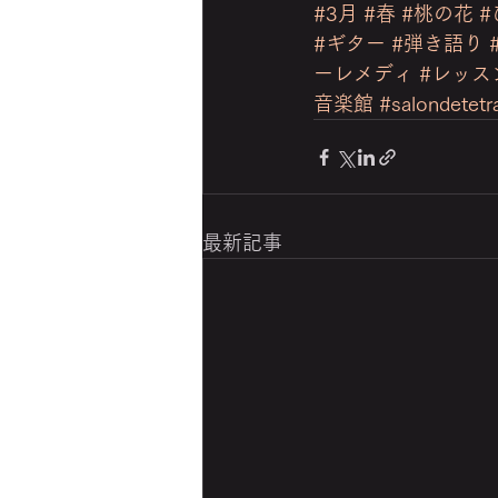
#3月
#春
#桃の花
#
#ギター
#弾き語り
ーレメディ
#レッス
音楽館
#salondetetr
最新記事