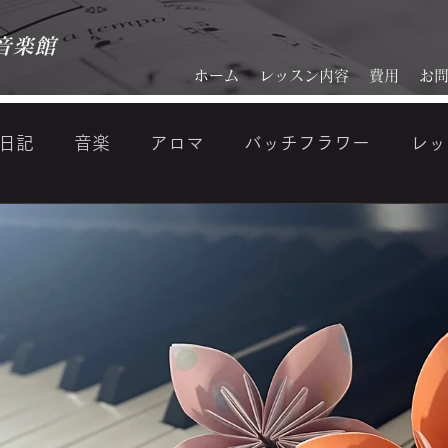
音楽館
ホーム
レッスン内容
費用
お
日記
音楽
アロマ
バッチフラワー
レッ
ジ
『美・音活』makoto kamata (VISAGE) 鎌田顔分