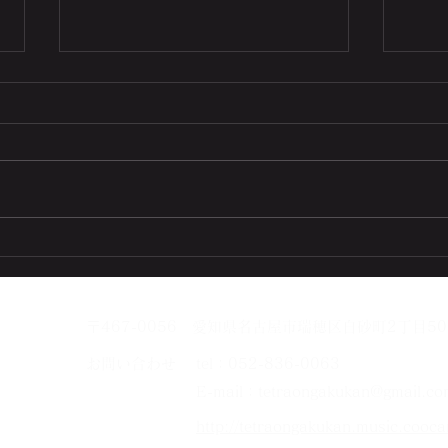
6月
7月に入りました🎶
〒467-0056 愛知県名古屋市瑞穂区白砂町2丁目50
お問い合わせ
tel：052-836-0063
E-mail：
tetraongakukan@gmail.co
http://tetraongakukan.music.cooca