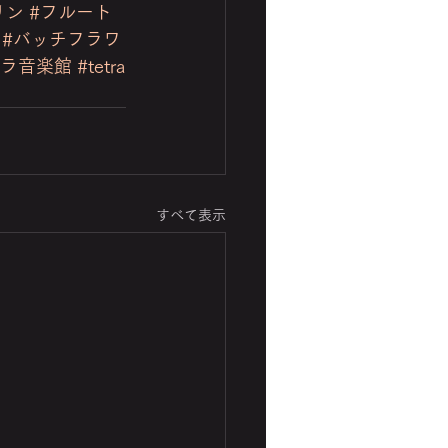
リン
#フルート
#バッチフラワ
トラ音楽館
#tetra
すべて表示