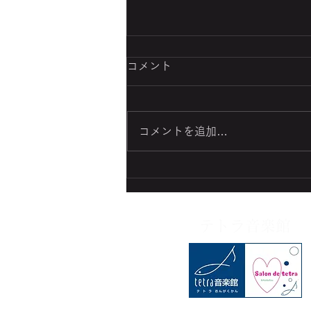
コメント
コメントを追加…
8月も元気に〜🎶🎹🎻🪈🎷
テトラ音楽館