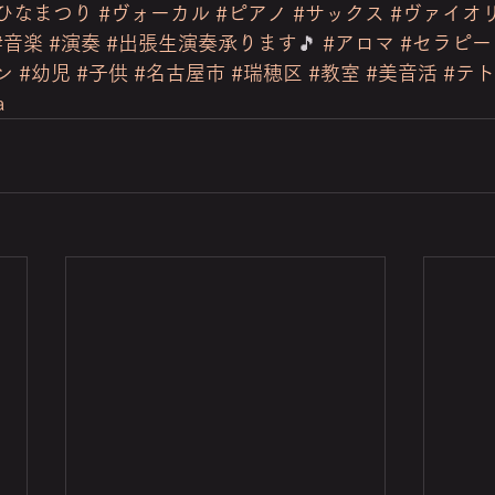
ひなまつり
#ヴォーカル
#ピアノ
#サックス
#ヴァイオ
#音楽
#演奏
#出張生演奏承ります
🎵 
#アロマ
#セラピー
ン
#幼児
#子供
#名古屋市
#瑞穂区
#教室
#美音活
#テ
a