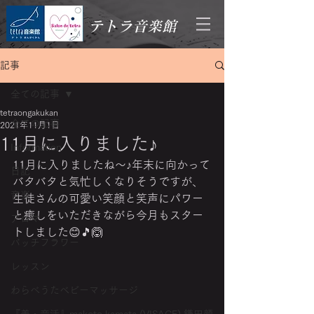
テトラ音楽館
記事
全ての記事
tetraongakukan
全ての記事
2021年11月1日
11月に入りました♪
Information
11月に入りましたね～♪年末に向かって
日記
バタバタと気忙しくなりそうですが、
音楽
生徒さんの可愛い笑顔と笑声にパワー
と癒しをいただきながら今月もスター
アロマ
トしました😊🎵🙆
バッチフラワー
レッスン
わらべうたベビーマッサージ