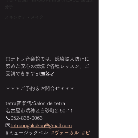
『美・音活』makoto kamata (VISAGE) 鎌田顔
分析
スキンケア・メイク
◎テトラ音楽館では、感染拡大防止に
努めた安心の環境で各種レッスン、ご
受講できます🎻🎹🎤🎷
＊＊＊ご予約＆お問合せ＊＊＊
tetra音楽館/Salon de tetra
名古屋市瑞穂区白砂町2-50-11
📞052-836-0063
💌
tetraongakukan@gmail.com
‎#ミュージックベル  
#ヴォーカル
#ピ