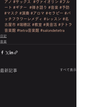
アノ
#サックス
#ヴァイオリン
#フル
ート
#ギター
#弾き語り
#音楽
#予防
#マスク
#演奏
#アロマ
#セラピー
#バ
ッチフラワーレメディ
#レッスン
#名
古屋市
#瑞穂区
#教室
#美音活
#テトラ
音楽館
#tetra音楽館
#salondetetra
日記
音楽
すべて表示
最新記事