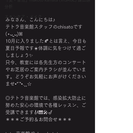
『美・音活』makoto kamata (VISAGE) 鎌田顔
分析
スキンケア・メイク
みなさん、こんにちは♪
テトラ音楽館スタッフのchisatoです‎
(⋆ᴗ͈ˬᴗ͈)ꕤ︎︎ 
10月に入りました🍂‬とは言え、今日も
夏日予報です☀️体調に気をつけて過ご
しましょう✨️
只今、教室には各先生方のコンサート
やお芝居のご案内チラシが並んでいま
す。どうぞお気軽にお声がけください
ませ•*¨*•.¸¸☆
◎テトラ音楽館では、感染拡大防止に
努めた安心の環境で各種レッスン、ご
受講できます🎻🎹🎤🎷 
＊＊＊ご予約＆お問合せ＊＊＊ 