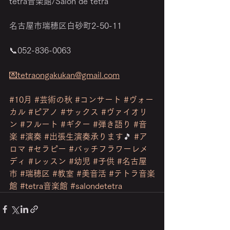
tetra音楽館/Salon de tetra 
名古屋市瑞穂区白砂町2-50-11 
📞052-836-0063 
💌tetraongakukan@gmail.com
#10月
#芸術の秋
#コンサート
#ヴォー
カル
#ピアノ
#サックス
#ヴァイオリ
ン
#フルート
#ギター
#弾き語り
#音
楽
#演奏
#出張生演奏承ります
🎵 
#ア
ロマ
#セラピー
#バッチフラワーレメ
ディ
#レッスン
#幼児
#子供
#名古屋
市
#瑞穂区
#教室
#美音活
#テトラ音楽
館
#tetra音楽館
#salondetetra