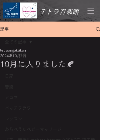
テトラ音楽館
記事
全ての記事
tetraongakukan
全ての記事
2024年10月1日
10月に入りました🍂
Information
日記
音楽
アロマ
バッチフラワー
レッスン
わらべうたベビーマッサージ