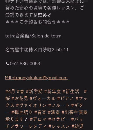
『美・音活』makoto kamata (VISAGE) 鎌田顔
◎テトラ音楽館では、感染拡大防止に
分析
努めた安心の環境で各種レッスン、ご
受講できます🎻🎹🎤🎷 
スキンケア・メイク
＊＊＊ご予約＆お問合せ＊＊＊ 
tetra音楽館/Salon de tetra 
名古屋市瑞穂区白砂町2-50-11 
📞052-836-0063 
💌tetraongakukan@gmail.com
#4月
#春
#新学期
#新年度
#新生活
#
桜
#お花見
#ヴォーカル
#ピアノ
#サッ
クス
#ヴァイオリン
#フルート
#ギタ
ー
#弾き語り
#音楽
#演奏
#出張生演奏
承ります
🎵 
#アロマ
#セラピー
#バッ
チフラワーレメディ
#レッスン
#幼児