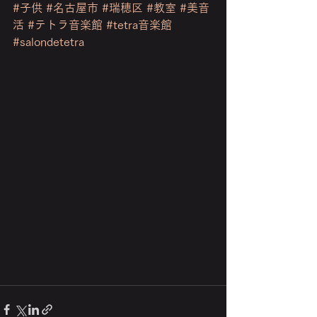
#子供
#名古屋市
#瑞穂区
#教室
#美音
活
#テトラ音楽館
#tetra音楽館
#salondetetra