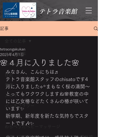
テトラ音楽館
記事
全ての記事
tetraongakukan
全ての記事
2025年4月1日
🌸４月に入りました🌸
Information
みなさん、こんにちは♬
日記
テトラ音楽館スタッフのchisatoです‎4
音楽
月に入りました⟡꙳まもなく桜の満開〜
とってもワクワクしますね🌸教室の中
アロマ
には乙女椿などたくさんの椿が咲いて
バッチフラワー
います✨
新学期、新年度を新たな気持ちでスタ
レッスン
ートです🎶✨
わらべうたベビーマッサージ