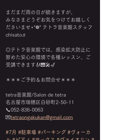
まだまだ雨の日が続きますが、
みなさまどうぞお気をつけてお越しく
ださいませ⋆*❁* テトラ音楽館スタッフ
chisato♬
◎テトラ音楽館では、感染拡大防止に
努めた安心の環境で各種レッスン、ご
受講できます🎻🎹🎤🎷
＊＊＊ご予約＆お問合せ＊＊＊
tetra音楽館/Salon de tetra
名古屋市瑞穂区白砂町2-50-11
📞052-836-0063
💌
tetraongakukan@gmail.com
‎　　　　　　　　　　　　　　　　
#7月
#駐車場
#パーキング
#ヴォーカ
ル
#ピアノ
#サックス
#ヴァイオリン
#