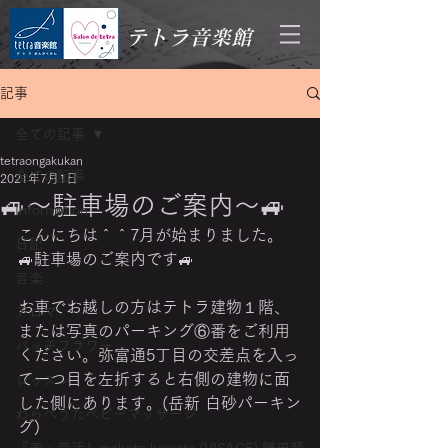
テトラ音楽館
記事
全ての記事
tetraongakukan
全ての記事
2021年7月1日
🚙～駐車場のご案内～🚙
Information
こんにちは＾＾7月が始まりました。
日記
🚙駐車場のご案内です🚙
音楽
お車でお越しの方はテトラ建物１階、
アロマ
または写真のパーキング⑥番をご利用
バッチフラワー
ください。弥富通5丁目の交差点を入っ
て一つ目を左折すると右側の建物に面
レッスン
した側にあります。(岳新 白砂パーキン
わらべうたベビーマッサージ
グ)