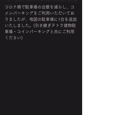
『美・音活』makoto kamata (VISAGE) 鎌田顔
分析
コロナ禍で駐車場の台数を減らし、コ
インパーキングをご利用いただいてお
スキンケア・メイク
りましたが、地図の駐車場に1台を追加
いたしました。(引き継ぎテトラ建物駐
車場・コインパーキングと共にご利用
ください)