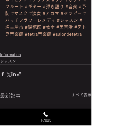
フルート
#ギター
#弾き語り
#音楽
#予
防
#マスク
#演奏
#アロマ
#セラピー
#
バッチフラワーレメディ
#レッスン
#
名古屋市
#瑞穂区
#教室
#美音活
#テト
ラ音楽館
#tetra音楽館
#salondetetra
Information
レッスン
すべて表示
最新記事
お電話