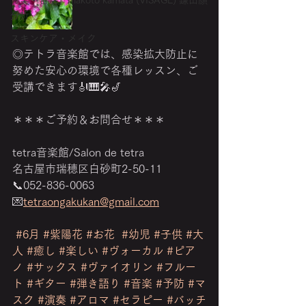
『美・音活』makoto kamata (VISAGE) 鎌田顔
分析
スキンケア・メイク
◎テトラ音楽館では、感染拡大防止に
努めた安心の環境で各種レッスン、ご
受講できます🎻🎹🎤🎷
＊＊＊ご予約＆お問合せ＊＊＊ 
tetra音楽館/Salon de tetra
名古屋市瑞穂区白砂町2-50-11
📞052-836-0063
💌
tetraongakukan@gmail.com
#6月
#紫陽花
#お花
#幼児
#子供
#大
人
#癒し
#楽しい
#ヴォーカル
#ピア
ノ
#サックス
#ヴァイオリン
#フルー
ト
#ギター
#弾き語り
#音楽
#予防
#マ
スク
#演奏
#アロマ
#セラピー
#バッチ