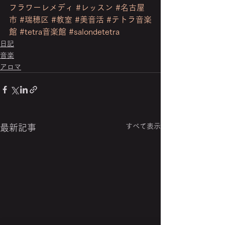
フラワーレメディ
#レッスン
#名古屋
市
#瑞穂区
#教室
#美音活
#テトラ音楽
館
#tetra音楽館
#salondetetra
日記
音楽
アロマ
すべて表示
最新記事