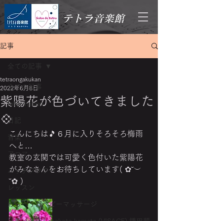
テトラ音楽館
記事
全ての記事
tetraongakukan
全ての記事
2022年6月8日
紫陽花が色づいてきました
Information
💠
日記
こんにちは🎵６月に入りそろそろ梅雨
音楽
へと…
アロマ
教室の玄関では可愛く色付いた紫陽花
がみなさんをお待ちしています( ✿˘︶
バッチフラワー
˘✿ )
レッスン
わらべうたベビーマッサージ