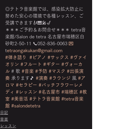
◎テトラ音楽館では、感染拡大防止に
努めた安心の環境で各種レッスン、ご
受講できます🎻🎹🎤🎷
＊＊＊ご予約＆お問合せ＊＊＊ tetra音
楽館/Salon de tetra 名古屋市瑞穂区白
砂町2-50-11 📞052-836-0063 
💌
t
etraongakukan@gmail.com
#弾き語り
#ピアノ
#サックス
#ヴァイ
オリン
#フルート
#ギター
#ヴォーカ
ル
 # 歌 
#音楽
#予防
#マスク
#出張演
奏
 承ります🎵 
#演奏
#ラウンジ
 風 
#ア
ロマ
#セラピー
#バッチフラワーレメ
ディ
#レッスン
#名古屋市
#瑞穂区
#教
室
#美音活
#テトラ音楽館
#tetra音楽
館
#salondetetra
日記
音楽
レッスン