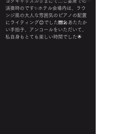
『美・音活』makoto kamata (VISAGE) 鎌田顔
ヨタキャッスルさまにて…ご宴席での
分析
演奏時のです✨️ホテル会場内は、ラウ
ンジ風の大人な雰囲気のピアノの配置
スキンケア・メイク
にライティング😊でした🎹🎤あたたか
い手拍子、アンコールをいただいて、
私自身もとても楽しい時間でした🌟