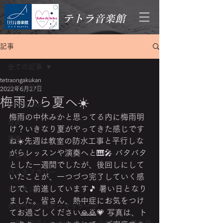
テトラ音楽館
記事
全ての記事
tetraongakukan
全ての記事
2022年6月27日
梅雨から夏へ☀️
Information
梅雨の中休みかと思ってる内に梅雨明
日記
け？いきなり夏がやってきた感じです
音楽
ね☀️先週は教室の防水工事と平行しな
がらレッスンや演奏へと🎹🎤 バタバタ
アロマ
とした一週間でしたが、後回しにして
バッチフラワー
いたことが、一つづつ完了していく感
じで、前進しています🎵 暑い日となり
レッスン
ました。皆さん、熱中症にお気をつけ
わらべうたベビーマッサージ
てお過ごしください🙏🙇💗 写真は、ト