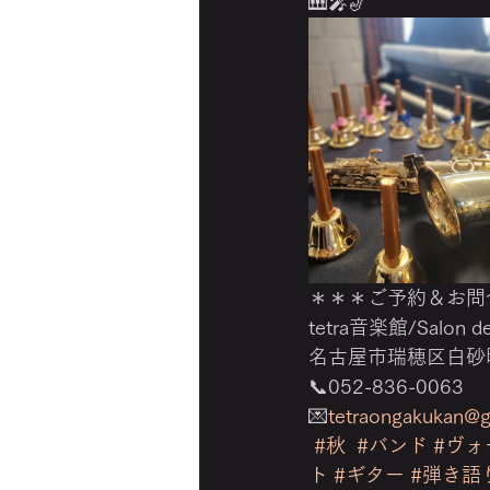
🎹🎤🎷 
＊＊＊ご予約＆お問
tetra音楽館/Salon de 
名古屋市瑞穂区白砂町2
📞052-836-0063 
💌
tetraongakukan@
#秋
#バンド
#ヴォ
ト
#ギター
#弾き語