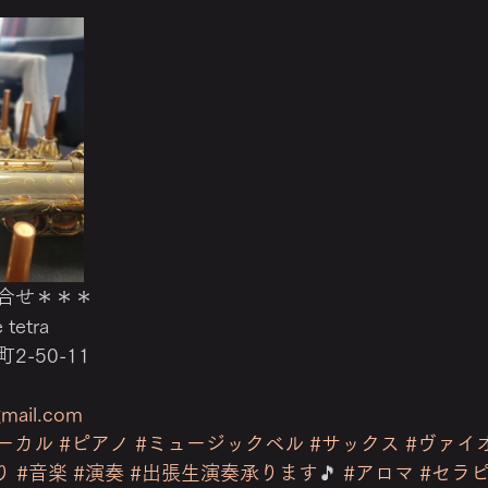
合せ＊＊＊ 
tetra 
-50-11 
gmail.com
ーカル
#ピアノ
#ミュージックベル
#サックス
#ヴァイ
り
#音楽
#演奏
#出張生演奏承ります
🎵 
#アロマ
#セラ