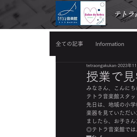
テトラ
全ての記事
Information
tetraongakukan
2023年1
わらべうたベビーマッサー
授業で見
みなさん、こんにち
スキンケア・メイク
テトラ音楽館スタッフ
先日は、地域の小学
楽器を見ていただいた
ましたら、お子さん
◎テトラ音楽館では