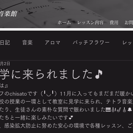
音楽館
ホーム
レッスン内容
費用
お
日記
音楽
アロマ
バッチフラワー
レッ
1月2日
ジ
『美・音活』makoto kamata (VISAGE) 鎌田顔分
学に来られました🎵
は♫
のchisatoです（╹◡╹）11月に入ってもまだまだ暖かい
校の授業の一環として教室に見学に来られ、テトラ音楽
り、生徒さんの素朴な質問で賑わいました🎹🎻🎷🎸
たちと一緒に楽しみたいです💕
、感染拡大防止に努めた安心の環境で各種レッスン、ご