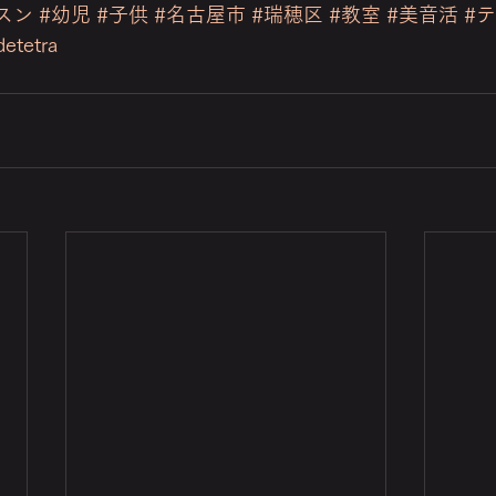
スン
#幼児
#子供
#名古屋市
#瑞穂区
#教室
#美音活
#
detetra