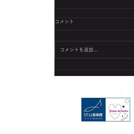
THE ONE AND ONLY
コメント
連日の暑さを忘れて…素敵な夜景
と音楽で、くつろぎのひとときを
♪💕 名古屋ルーセントタワー40階
コメントを追加…
にありますレストラン『THE
ONE AND ONLY』さんの８月の
スケジュールです。 本日
8/2(金)、私は、弾き語りで、ヴ
ァイオリンの高由実さんとデュオ
テトラ音楽館
で出演させていただきま...