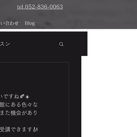
tel.052-836-0063
問い合わせ
Blog
スン
析
ですね🍂☀️
館にある色々な
また機会があり
受講できます🎻