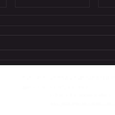
バレンタインデー❤️
〒467-0056 愛知県名古屋市瑞穂区白砂町2丁目50
お問い合わせ
tel：052-836-0063
E-mail：
tetraongakukan@gmail.co
http://tetraongakukan.music.cooca