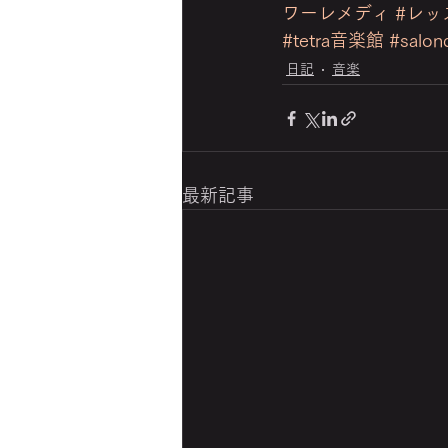
ワーレメディ
#レッ
#tetra音楽館
#salon
日記
音楽
最新記事