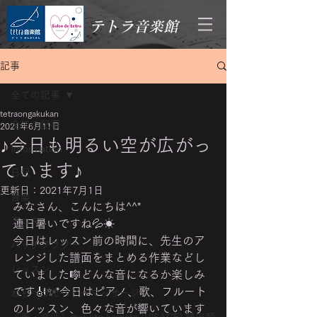
テトラ音楽館
記事
全ての記事
tetraongakukan
全ての記事
2021年6月11日
♪今日も明るい空が広がっ
Information
ています♪
日記
更新日：
2021年7月1日
音楽
みなさん、こんにちは^^*
アロマ
連日暑いですね💦☀
今日はレッスン前の時間に、先生のア
バッチフラワー
レンジした譜面をまとめる作業などし
レッスン
ていました🎼どんな音になるか楽しみ
です🎻✨*今日はピアノ、歌、フルート
わらべうたベビーマッサージ
のレッスン、色々な音が響いています