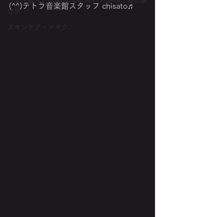
『美・音活』makoto kamata (VISAGE) 鎌田顔
(^^)テトラ音楽館スタッフ chisato♬
分析
スキンケア・メイク