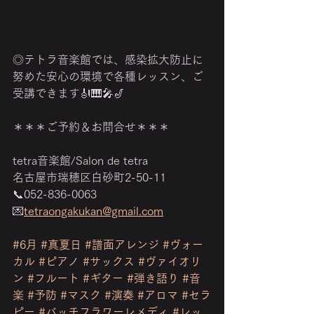
◎テトラ音楽館では、感染拡大防止に
努めた安心の環境で各種レッスン、ご
受講できます🎻🎹🎤🎷
＊＊＊ご予約＆お問合せ＊＊＊
tetra音楽館/Salon de tetra
名古屋市瑞穂区白砂町2-50-11
📞052-836-0063
💌
tetraongakukan@gmail.com
‎　　　　　　　　　　　　　　　　
#6月
#真夏日
#譜面アレンジ
#ヴォー
カル
#ピアノ
#サックス
#ヴァイオリ
ン
#フルート
#ギター
#弾き語り
#音
楽
#予防
#マスク
#演奏
#アロマ
#セラ
ピー
#バッチフラワーレメディ
#レッ