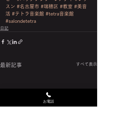
スン
#名古屋市
#瑞穂区
#教室
#美音
活
#テトラ音楽館
#tetra音楽館
#salondetetra
日記
すべて表示
最新記事
お電話