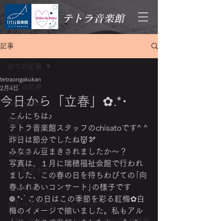
テトラ音楽館
記事
全ての記事
tetraongakukan
全ての記事
2月4日
今日から「立春」✿.*･
Information
こんにちは♪
日記
テトラ音楽館スタッフのchisatoです^ ^
音楽
昨日は節分でしたね👹🫘
みなさん豆まきされましたか～？
アロマ
写真は、１月に瑞穂福祉会館で行われ
バッチフラワー
ました、この春の日を待ちわびての｢向
春ふれあいコンサート｣の様子です
レッスン
❁.*･ﾟこの日はこの季節を彩る紅梅‎✿白
わらべうたベビーマッサージ
梅のイメージで揃いました。私もアル