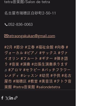
tetra音楽館/Salon de tetra 
名古屋市瑞穂区白砂町2-50-11 
📞052-836-0063 
💌tetraongakukan@gmail.com
#2月
#節分
#立春
#福祉会館
#向春
#
ヴォーカル
#ピアノ
#サックス
#ヴァ
イオリン
#フルート
#ギター
#弾き語
り
#音楽
#演奏
#出張生演奏承ります
♫ 
#アロマ
#セラピー
#バッチフラワー
レメディ
#レッスン
#幼児
#子供
#名古
屋市
#瑞穂区
#教室
#美音活
#テトラ音
楽館
#tetra音楽館
#salondetetra