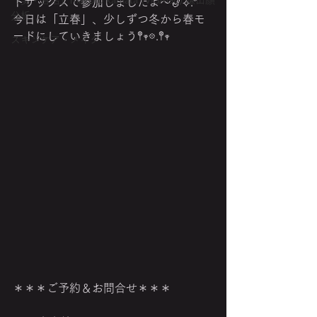
『美・音活』makoto kamata (VISAGE) 鎌田顔
トサックスで参加しましたよ～🎷⟡.*
分析
今日は「立春」、少しずつ冬から春モ
ードにしていきましょう𖤣𖥧𖡼.𖤣𖥧
スキンケア・メイク
＊＊＊ご予約＆お問合せ＊＊＊ 