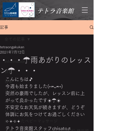
テトラ音楽館
記事
全ての記事
tetraongakukan
全ての記事
2021年7月12日
・・・☂雨あがりのレッス
Information
ン☂・・・
日記
こんにちは🎵
音楽
今週も始まりました(⑅•ᴗ•⑅)
アロマ
突然の豪雨でしたが、レッスン前に上
がって良かったです☀️☂☀️
バッチフラワー
不安定なお天気が続きますが、どうぞ
レッスン
体調にお気をつけてお過ごしください
わらべうたベビーマッサージ
✧✦✧✦ 
テトラ音楽館スタッフchisato♬