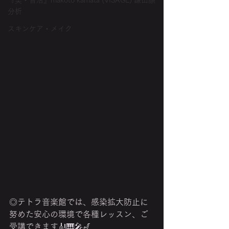
『美・音活』makoto kamata (VISAGE) 鎌田顔
分析
スキンケア・メイク
◎テトラ音楽館では、感染拡大防止に
努めた安心の環境で各種レッスン、ご
受講できます🎻🎹🎤🎷