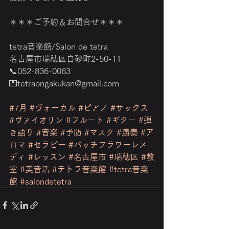
＊＊＊ご予約＆お問合せ＊＊＊
tetra音楽館/Salon de tetra
名古屋市瑞穂区白砂町2-50-11
📞052-836-0063
💌tetraongakukan@gmail.com
‎　　　　　　　　　　　　　　　　
#7月
#ヴォーカル
#ピアノ
#サックス
#ヴァイオリン
#フルート
#ギター
#弾
き語り
#音楽
#予防
#マスク
#演奏
#ア
ロマ
#セラピー
#バッチフラワーレメ
ディ
#レッスン
#名古屋市
#瑞穂区
#教
室
#美音活
#テトラ音楽館
#tetra音楽
館
#salondetetra