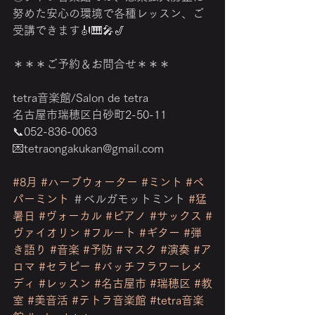
努めた安心の環境で各種レッスン、ご
受講できます🎻🎹🎤🎷
＊＊＊ご予約＆お問合せ＊＊＊
tetra音楽館/Salon de tetra
名古屋市瑞穂区白砂町2-50-11
📞052-836-0063
💌tetraongakukan@gmail.com
‎　　　　　　　　　　　　　　　　
#8月
#ハーブウォーター
#ミント
#ペ
パーミント
 ＃ベルガモットミント 
#猛
暑日
#ヴォーカル
#ピアノ
#サックス
#
ヴァイオリン
#フルート
#ギター
#弾
き語り
#音楽
#予防
#マスク
#演奏
#ア
ロマ
#セラピー
#バッチフラワーレメ
ディ
#レッスン
#名古屋市
#瑞穂区
#教
室
#美音活
#テトラ音楽館
#tetra音楽