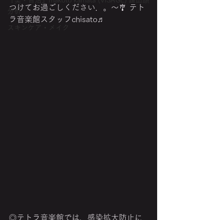
『美・音活』makoto kamata (VISAGE) 鎌田顔
つけてお過ごしください‎．。～🎐 テト
分析
ラ音楽館スタッフchisato♬
スキンケア・メイク
◎テトラ音楽館では、感染拡大防止に