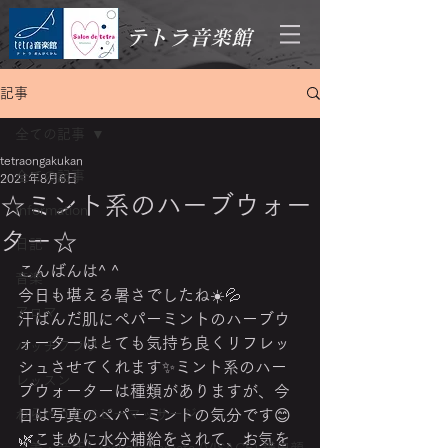
テトラ音楽館
記事
全ての記事
tetraongakukan
全ての記事
2021年8月6日
☆ミント系のハーブウォー
Information
ター☆
日記
こんばんは^ ^
音楽
今日も堪える暑さでしたね☀️💦 
アロマ
汗ばんだ肌にペパーミントのハーブウ
ォーターはとても気持ち良くリフレッ
バッチフラワー
シュさせてくれます✨ミント系のハー
レッスン
ブウォーターは種類がありますが、今
わらべうたベビーマッサージ
日は写真のペパーミントの気分です😊
🌿こまめに水分補給をされて、お気を