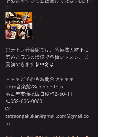
『美・音活』makoto kamata (VISAGE) 鎌田顔
ぞお気をつけてお出掛けください🚶‍♀️🌂
分析
スキンケア・メイク
◎テトラ音楽館では、感染拡大防止に
努めた安心の環境で各種レッスン、ご
受講できます🎻🎹🎤🎷 
＊＊＊ご予約＆お問合せ＊＊＊
tetra音楽館/Salon de tetra
名古屋市瑞穂区白砂町2-50-11
📞052-836-0063
💌
tetraongakukan@gmail.com@gmail.co
m