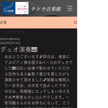
テトラ音楽館
記事
全ての記事
tetraongakukan
全ての記事
2022年6月14日
デュオ演奏🎹
Information
おはようございます🎵昨日は、岐阜に
日記
て🎶ピアノ弾き語り&ベースのデュオで
音楽
した🎹😊広い会場で歌わせていただけ
る気持ち良さ🎤歌う喜びを感じながら
アロマ
演奏させて頂きました💕移動も梅雨入
バッチフラワー
り一歩手前、お天気で良かったです✨
今日は、雨模様になってしまい冷えま
レッスン
すね☔教室も少しひんやりします。一
わらべうたベビーマッサージ
枚羽織るものをお持ちになって、どう