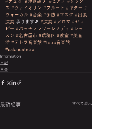
#デュオ
#弾き語り
#ピアノ
#サック
ス
#ヴァイオリン
#フルート
#ギター
#
ヴォーカル
#音楽
#予防
#マスク
#出張
演奏
 承ります🎵 
#演奏
#アロマ
#セラ
ピー
#バッチフラワーレメディ
#レッ
スン
#名古屋市
#瑞穂区
#教室
#美音
活
#テトラ音楽館
#tetra音楽館
#salondetetra
Information
日記
音楽
すべて表示
最新記事