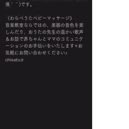
『美・音活』makoto kamata (VISAGE) 鎌田顔
場＾＾)です。
分析
スキンケア・メイク
《わらべうたベビーマッサージ》
音楽教室ならではの、楽器の音色を楽
しんだり、おうたの先生の温かい歌声
＆お話で赤ちゃんとママのコミュニケ
ーションのお手伝いをいたします✧お
気軽にお問い合わせください♪ 
chisato♬