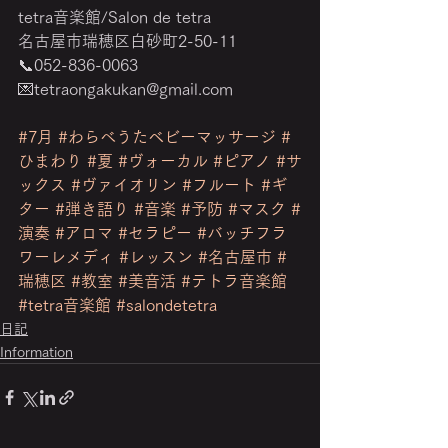
tetra音楽館/Salon de tetra
名古屋市瑞穂区白砂町2-50-11
📞052-836-0063
💌tetraongakukan@gmail.com
‎　　　　　　　　　　　　　　　　
#7月
#わらべうたベビーマッサージ
#
ひまわり
#夏
#ヴォーカル
#ピアノ
#サ
ックス
#ヴァイオリン
#フルート
#ギ
ター
#弾き語り
#音楽
#予防
#マスク
#
演奏
#アロマ
#セラピー
#バッチフラ
ワーレメディ
#レッスン
#名古屋市
#
瑞穂区
#教室
#美音活
#テトラ音楽館
#tetra音楽館
#salondetetra
日記
Information