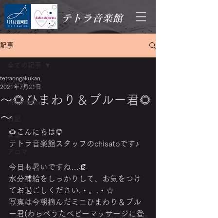
テトラ音楽館
記事
全ての記事
tetraongakukan
全ての記事
2021年7月21日
～🌻ひまわり＆ブルー君🌻
Information
～
日記
🌻こんにちは🌻
音楽
テトラ音楽館スタッフのchisatoです♪
アロマ
今日も暑いですね…👒
バッチフラワー
水分補給をしっかりして、お気をつけ
レッスン
てお過ごしください‎.・。.・☆
わらべうたベビーマッサージ
写真は今朝摘んだミニひまわり＆ブル
ー君(わらべうたベビーマッサージに登