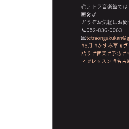
◎テトラ音楽館では
🎹🎤🎷
どうぞお気軽にお問
📞052-836-0063
💌
tetraongakukan@
#6月
#かすみ草
#
語り
#音楽
#予防
#
ィ
#レッスン
#名古