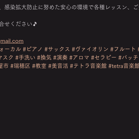
、感染拡大防止に努めた安心の環境で各種レッスン、ご
合せください🎵
gmail.com
ヴォーカル
#ピアノ
#サックス
#ヴァイオリン
#フルート
マスク
#手洗い
#換気
#演奏
#アロマ
#セラピー
#バッ
屋市
#瑞穂区
#教室
#美音活
#テトラ音楽館
#tetra音楽