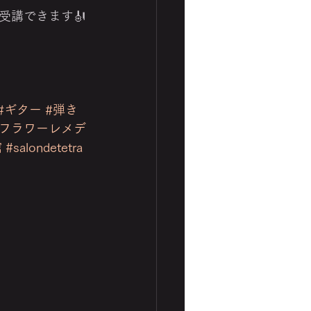
受講できます🎻
#ギター
#弾き
チフラワーレメデ
館
#salondetetra