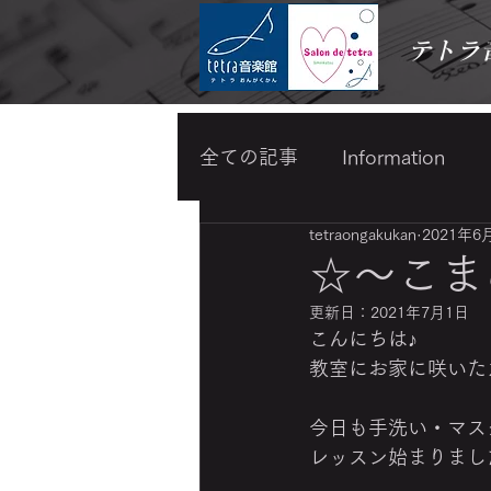
テトラ
全ての記事
Information
tetraongakukan
2021年6
わらべうたベビーマッサー
☆～こま
更新日：
2021年7月1日
スキンケア・メイク
‎こんにちは♪
教室にお家に咲いたカ
今日も手洗い・マス
レッスン始まりました
‎　　　　　　　　