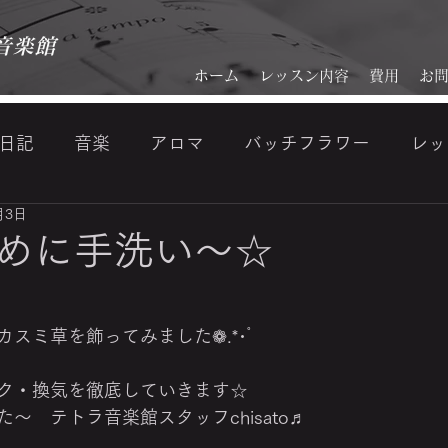
音楽館
ホーム
レッスン内容
費用
お
日記
音楽
アロマ
バッチフラワー
レッ
月3日
ジ
『美・音活』makoto kamata (VISAGE) 鎌田顔分
めに手洗い～☆
スミ草を飾ってみました❁.*･ﾟ
ク・換気を徹底していきます☆
～　テトラ音楽館スタッフchisato♬
　　　　　　　　