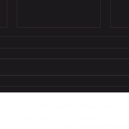
2024年HAPPY NEW YEAR🎍
ベラ
🎤
〒467-0056 愛知県名古屋市瑞穂区白砂町2丁目50
お問い合わせ
tel：052-836-0063
E-mail：
tetraongakukan@gmail.co