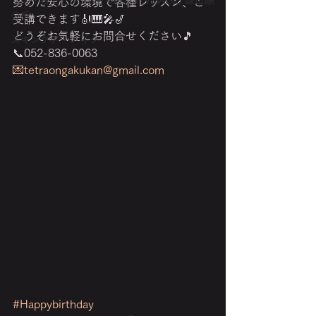
『美・音活』makoto kamata (VISAGE) 鎌田顔
努めた安心の環境で各種レッスン、ご
分析
受講できます🎻🎹🎤🎷
どうぞお気軽にお問合せください🎵
スキンケア・メイク
📞052-836-0063
💌tetraongakukan@gmail.com
#Happybirthday