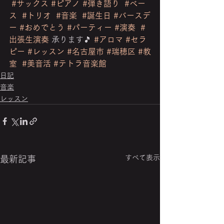
#サックス
#ピアノ
#弾き語り
#ベー
ス
#トリオ
#音楽
#誕生日
#バースデ
ー
#おめでとう
#パーティー
#演奏
#
出張生演奏
 承ります🎵 
#アロマ
#セラ
ピー
#レッスン
#名古屋市
#瑞穂区
#教
室
#美音活
#テトラ音楽館
日記
音楽
レッスン
すべて表示
最新記事