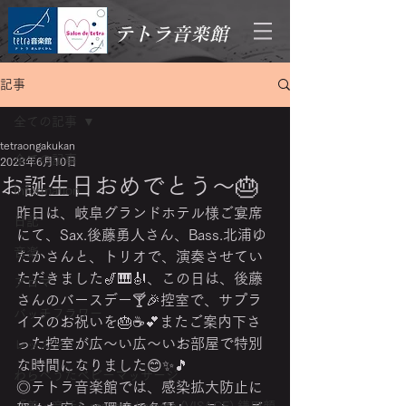
テトラ音楽館
記事
全ての記事
tetraongakukan
全ての記事
2023年6月10日
お誕生日おめでとう～🎂
Information
昨日は、岐阜グランドホテル様ご宴席
日記
にて、Sax.後藤勇人さん、Bass.北浦ゆ
音楽
たかさんと、トリオで、演奏させてい
ただきました🎷🎹🎻、この日は、後藤
アロマ
さんのバースデー🍸️🎉控室で、サプラ
バッチフラワー
イズのお祝いを🎂☕💕またご案内下さ
った控室が広～い広～いお部屋で特別
レッスン
な時間になりました😊✨️🎵
わらべうたベビーマッサージ
◎テトラ音楽館では、感染拡大防止に