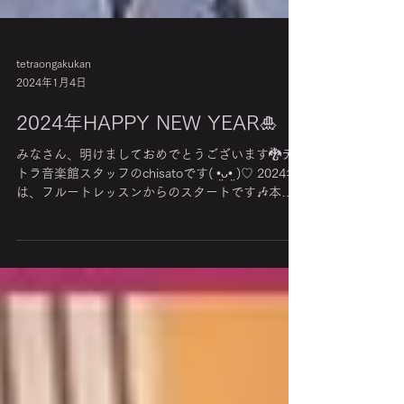
tetraongakukan
2024年1月4日
2024年HAPPY NEW YEAR🎍
みなさん、明けましておめでとうございます🐉テ
トラ音楽館スタッフのchisatoです( •̤ᴗ•̤ )♡‪ 2024年
は、フルートレッスンからのスタートです🎶本年
もどうぞよろしくお願いいたします⟡꙳ ◎テトラ音
楽館では、感染拡大防止に努めた安心の環境で各
種レッスン、ご受講...