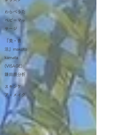
わらべうた
ベビーマッ
サージ
『美・音
活』makoto
kamata
(VISAGE)
鎌田顔分析
スキンケ
ア・メイク